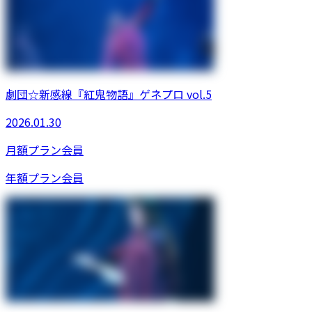
劇団☆新感線『紅鬼物語』ゲネプロ vol.5
2026.01.30
月額プラン
会員
年額プラン
会員