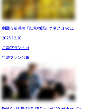
劇団☆新感線『紅鬼物語』ゲネプロ vol.1
2025.12.20
月額プラン
会員
年額プラン
会員
FAN CLUB EVENT『BD event“29 with you”』