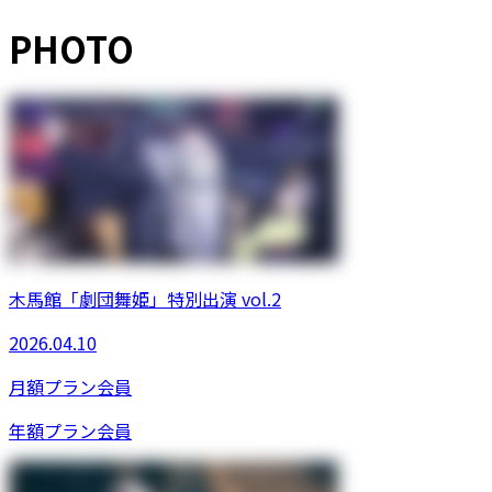
PHOTO
木馬館「劇団舞姫」特別出演 vol.2
2026.04.10
月額プラン
会員
年額プラン
会員