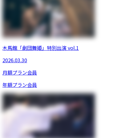
木馬館「劇団舞姫」特別出演 vol.1
2026.03.30
月額プラン
会員
年額プラン
会員