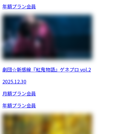
年額プラン
会員
劇団☆新感線『紅鬼物語』ゲネプロ vol.2
2025.12.30
月額プラン
会員
年額プラン
会員