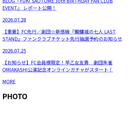
BLOG『YUKI SAOTOME 30th BIRTHDAY FAN CLUB
EVENT』 レポート公開！
2026.07.28
【重要】FC先行／劇団☆新感線『髑髏城の七人 LAST
STAND』ファンクラブチケット先行抽選予約のお知らせ
2026.07.25
【お知らせ】FC会員様限定！早乙女友貴 劇団朱雀
OMIAKASHI公演記念オンラインガチャがスタート！
MORE
PHOTO